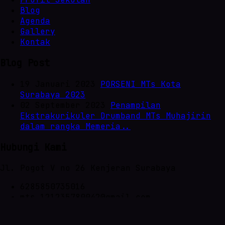
Blog
Agenda
Gallery
Kontak
Blog Post
19 Januari 2023
PORSENI MTs Kota
Surabaya 2023
02 September 2023
Penampilan
Ekstrakurikuler Drumband MTs Muhajirin
dalam rangka Memeria..
Hubungi Kami
Jl. Pogot V no 26 Kenjeran Surabaya
6285850735016
mts.121235780042@gmail.com
© 2021 - 2026 MTs MUHAJIRIN SBY - Design By: