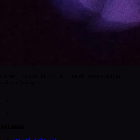
Lorem, ipsum dolor sit amet consectetur,
adipisicing elit.
Halaman
Profil Sekolah