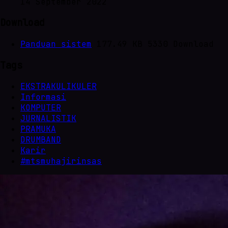
14 September 2022
Download
Panduan sistem
177.49 KB
5330 Download
Tags
EKSTRAKULIKULER
Informasi
KOMPUTER
JURNALISTIK
PRAMUKA
DRUMBAND
Karir
#mtsmuhajirinsas