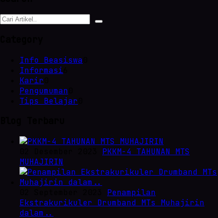
Category
Info Beasiswa
0
Informasi
6
Karir
0
Pengumuman
0
Tips Belajar
0
Blog Terbaru
02 Desember 2023
PKKM-4 TAHUNAN MTS
MUHAJIRIN
02 September 2023
Penampilan
Ekstrakurikuler Drumband MTs Muhajirin
dalam..