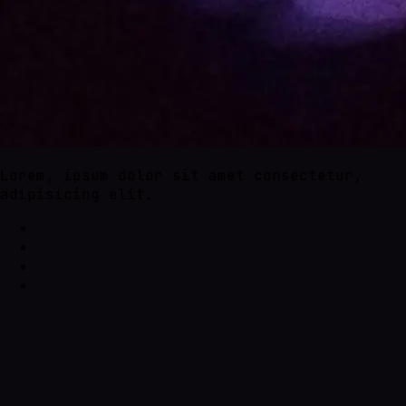
Lorem, ipsum dolor sit amet consectetur,
adipisicing elit.
Halaman
Profil Sekolah
Blog
Agenda