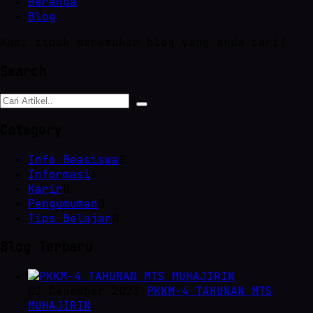
Beranda
Blog
Kami tidak menemukan blog yang anda cari!
Search
Category
Info Beasiswa
0
Informasi
6
Karir
0
Pengumuman
0
Tips Belajar
0
Blog Terbaru
02 Desember 2023
PKKM-4 TAHUNAN MTS
MUHAJIRIN