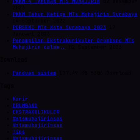
PKKM-4 TAHUNAN MTS MUHAJIRIN
02 Desember
2023
PKKM Tahun Ketiga MTs Muhajirin Surabaya
14 September 2022
PORSENI MTs Kota Surabaya 2023
19
Januari 2023
Penampilan Ekstrakurikuler Drumband MTs
Muhajirin dalam..
02 September 2023
Download
Panduan sistem
177.49 KB
5306 Download
Tags
Karir
DRUMBAND
EKSTRAKULIKULER
#mtsmuhajirinsas
#mtsmuhajirinsas
Tips
#mtsmuhajirinsas