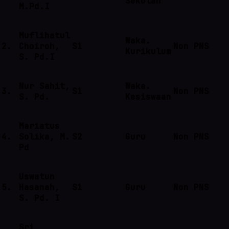
Sekolah
M.Pd.I
Muflihatul
Waka.
2.
Choiroh,
S1
Non PNS
Kurikulum
S. Pd.I
Nur Sahit,
Waka.
3.
S1
Non PNS
S. Pd.
Kesiswaan
Mariatus
4.
Solika, M.
S2
Guru
Non PNS
Pd
Uswatun
5.
Hasanah,
S1
Guru
Non PNS
S. Pd. I
Sri