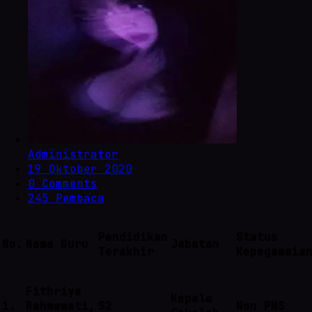
Administrator
19 Oktober 2020
0 Comments
245 Pembaca
Pendidikan
Status
No.
Nama Guru
Jabatan
Terakhir
Kepegawaia
Fithriya
Kepala
1.
Rahmawati,
S2
Non PNS