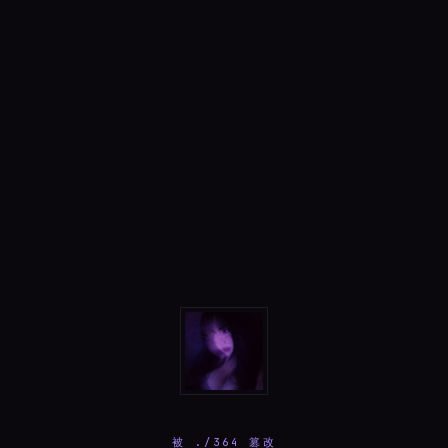
被 ./364 篡改