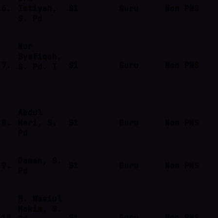
6.
Istiyah,
S1
Guru
Non PNS
S. Pd
Nur
Syafiqoh,
7.
S1
Guru
Non PNS
S. Pd. I
Abdul
8.
Heri, S.
S1
Guru
Non PNS
Pd
Daman, S.
9.
S1
Guru
Non PNS
Pd
M. Wasiul
Hakim, S.
10.
S1
Guru
Non PNS